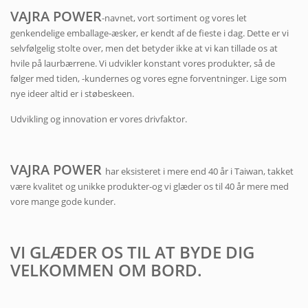
VAJRA POWER
-navnet, vort sortiment og vores let
genkendelige emballage-æsker, er kendt af de fieste i dag. Dette er vi
selvfølgelig stolte over, men det betyder ikke at vi kan tillade os at
hvile på laurbærrene. Vi udvikler konstant vores produkter, så de
følger med tiden, -kundernes og vores egne forventninger. Lige som
nye ideer altid er i støbeskeen.
Udvikling og innovation er vores drivfaktor.
VAJRA POWER
har eksisteret i mere end 40 år i Taiwan, takket
være kvalitet og unikke produkter-og vi glæder os til 40 år mere med
vore mange gode kunder.
VI GLÆDER OS TIL AT BYDE DIG
VELKOMMEN OM BORD.