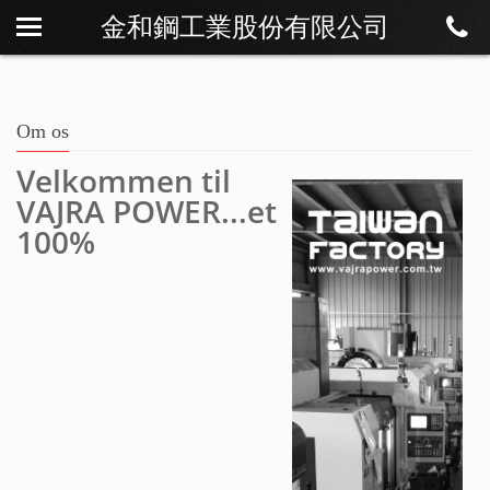
金和鋼工業股份有限公司
Om os
Nyheder
Produkter
Om os
Download
Velkommen til
VAJRA POWER...et
Kontakt
100%