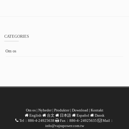
CATEGORIES
Om os
Om os
|
Nyheder
|
Produkter
|
Download
|
Kontakt
English
台文
日本語
Español
Dansk
Tel：886-4-24925638
Fax：886-4- 24925635
Mail：
info@vajrapower.com.tw