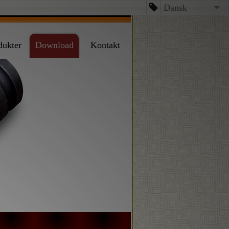
Dansk
English
dukter
Download
Kontakt
台文
日本語
Español
Dansk