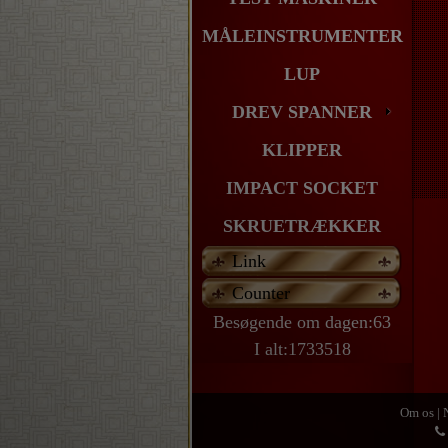
MÅLEINSTRUMENTER
LUP
DREV SPANNER
KLIPPER
IMPACT SOCKET
SKRUETRÆKKER
Link
Counter
Besøgende om dagen:63
I alt:1733518
Om os
|