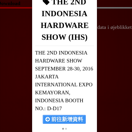
THE 2ND
Download
INDONESIA
HARDWARE
Ingen data i øjeblikket
!!
SHOW (IHS)
THE 2ND INDONESIA
HARDWARE SHOW
SEPTEMBER 28-30, 2016
JAKARTA
INTERNATIONAL EXPO
KEMAYORAN,
INDONESIA BOOTH
NO.: D-D17
前往新增資料