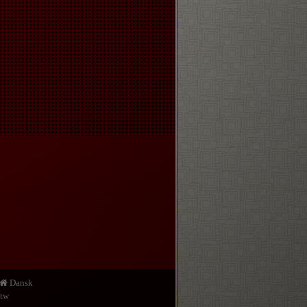
Dansk
.tw