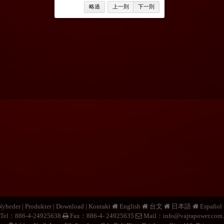
略過
上一則
下一則
Nyheder
|
Produkter
|
Download
|
Kontakt
English
台文
日本語
Español
Tel：886-4-24925638
Fax：886-4- 24925635
Mail：
info@vajrapower.com