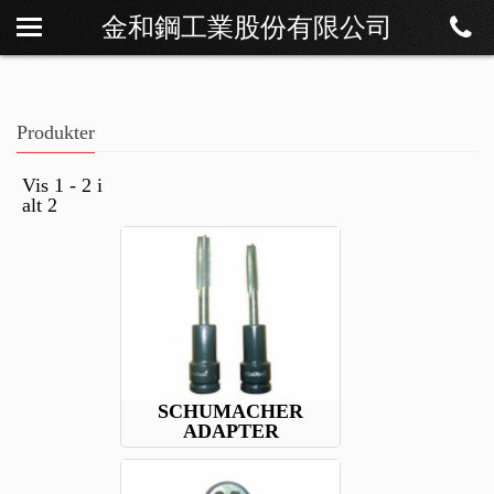
金和鋼工業股份有限公司
Om os
Nyheder
Produkter
Produkter
Download
Vis 1 - 2 i
alt 2
Kontakt
SCHUMACHER
ADAPTER