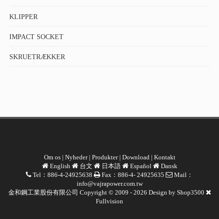
KLIPPER
IMPACT SOCKET
SKRUETRÆKKER
Om os
|
Nyheder
|
Produkter
|
Download
|
Kontakt
English
台文
日本語
Español
Dansk
Tel：886-4-24925638
Fax：886-4- 24925635
Mail：
info@vajrapower.com.tw
金和鋼工業股份有限公司 Copyright © 2009 - 2026 Design by
Shop3500
Fullvision