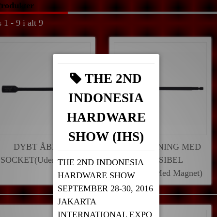
rodukter
 1 - 9 i alt 9
THE 2ND
INDONESIA
HARDWARE
SHOW (IHS)
DYBT ÅBNING
DYBT ÅBNING MED
SOCKET(Uden magnet)
FLEKSIBEL
THE 2ND INDONESIA
SOCKET(Med Magnet)
HARDWARE SHOW
SEPTEMBER 28-30, 2016
JAKARTA
INTERNATIONAL EXPO