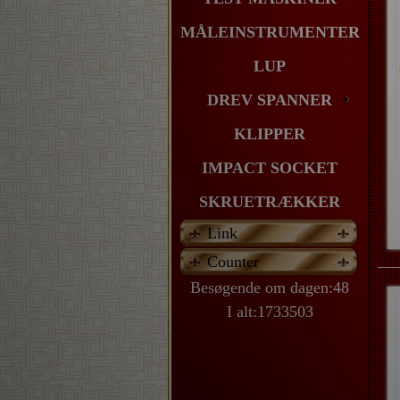
MÅLEINSTRUMENTER
LUP
DREV SPANNER
KLIPPER
IMPACT SOCKET
SKRUETRÆKKER
Link
Counter
Besøgende om dagen:48
I alt:1733503