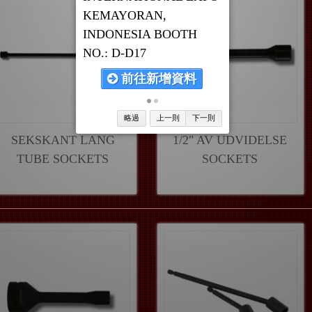
KEMAYORAN,
INDONESIA BOOTH
NO.: D-D17
前往新增資料
略過
上一則
下一則
SEKSKANT LANG
1/2" AV UDVIDELSE
TUBE SOCKETS
SOCKETS