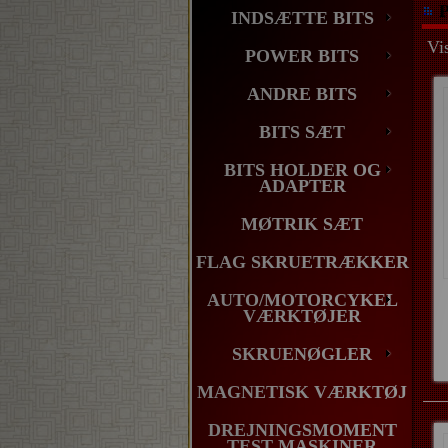
P
INDSÆTTE BITS
Vis
POWER BITS
ANDRE BITS
BITS SÆT
BITS HOLDER OG
ADAPTER
MØTRIK SÆT
FLAG SKRUETRÆKKER
AUTO/MOTORCYKEL
VÆRKTØJER
SKRUENØGLER
MAGNETISK VÆRKTØJ
DREJNINGSMOMENT
TEST MASKINER