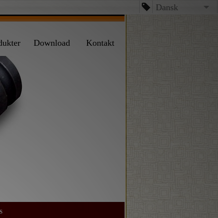
Dansk
English
dukter
Download
Kontakt
台文
日本語
Español
Dansk
S