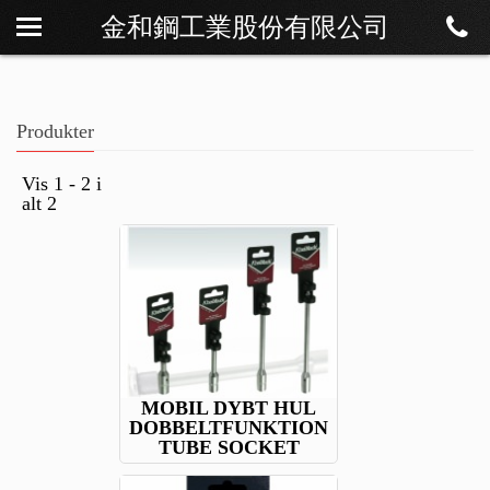
金和鋼工業股份有限公司
Om os
Nyheder
Produkter
Produkter
Download
Vis 1 - 2 i
alt 2
Kontakt
MOBIL DYBT HUL
DOBBELTFUNKTION
TUBE SOCKET