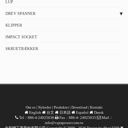
LUP
DREV SPANNER
KLIPPER
IMPACT SOCKET
SKRUETRÆKKER
Om os
|
Nyheder
|
Produkter
|
Download
|
Kontakt
English
台文
日本語
Español
Dansk
Tel：886-4-24925638
Fax：886-4- 24925635
Mail：
info@vajrapower.com.tw
金和鋼工業股份有限公司 Copyright © 2009 - 2026 Design by
Shop3500