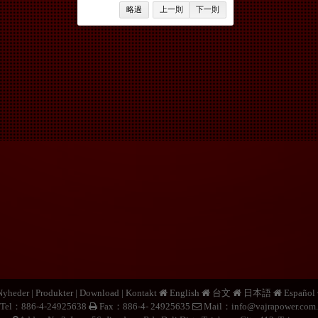
略過
上一則
下一則
Nyheder
|
Produkter
|
Download
|
Kontakt
English
台文
日本語
Español
Tel：886-4-24925638
Fax：886-4- 24925635
Mail：
info@vajrapower.com