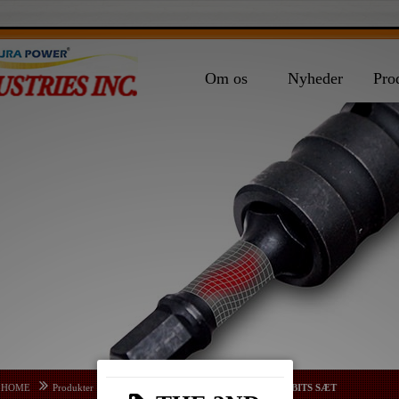
Om os
Nyheder
Pro
HOME
Produkter
ANDRE BITS
FIRKANTET KASSE BITS SÆT