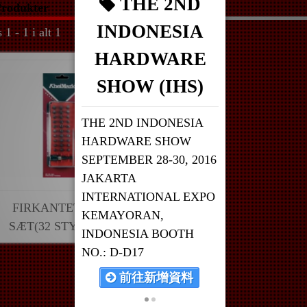
THE 2ND
rodukter
INDONESIA
 1 - 1 i alt 1
HARDWARE
SHOW (IHS)
THE 2ND INDONESIA
HARDWARE SHOW
SEPTEMBER 28-30, 2016
JAKARTA
INTERNATIONAL EXPO
FIRKANTET BITS
KEMAYORAN,
SÆT(32 STYKKER)
INDONESIA BOOTH
NO.: D-D17
前往新增資料