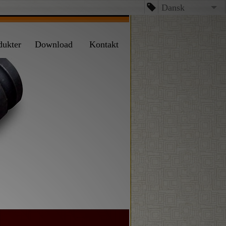
Dansk
English
dukter
Download
Kontakt
台文
日本語
Español
Dansk