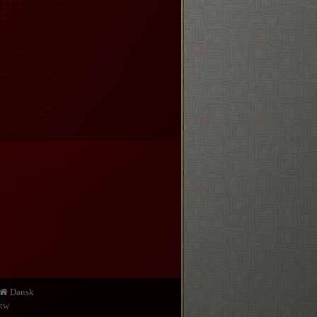
Dansk
.tw