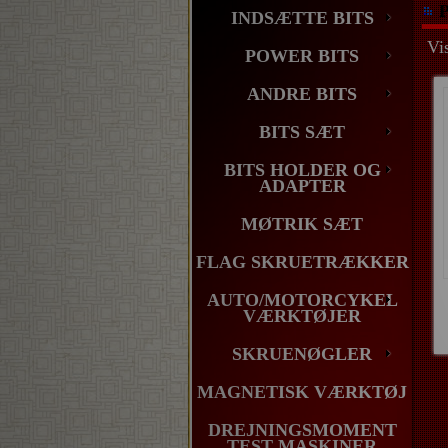
P
INDSÆTTE BITS
Vis
POWER BITS
ANDRE BITS
BITS SÆT
BITS HOLDER OG
ADAPTER
MØTRIK SÆT
FLAG SKRUETRÆKKER
AUTO/MOTORCYKEL
VÆRKTØJER
SKRUENØGLER
MAGNETISK VÆRKTØJ
DREJNINGSMOMENT
TEST MASKINER