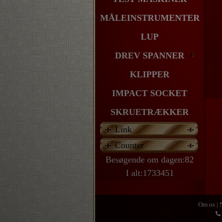
MÅLEINSTRUMENTER
LUP
DREV SPANNER
KLIPPER
IMPACT SOCKET
SKRUETRÆKKER
Link
Counter
Besøgende om dagen:82
I alt:1733451
Om os
|