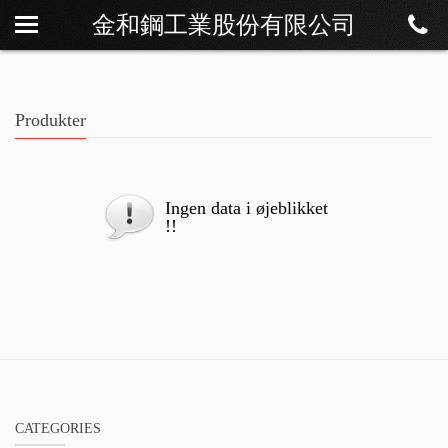
金和鋼工業股份有限公司
Om os
Nyheder
Produkter
Produkter
Download
Kontakt
Ingen data i øjeblikket
!!
CATEGORIES