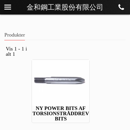
金和鋼工業股份有限公司
Om os
Nyheder
Produkter
Produkter
Download
Vis 1 - 1 i
alt 1
Kontakt
NY POWER BITS AF
TORSIONSTRÅDDREV
BITS