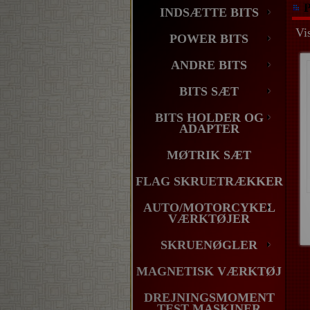
P
INDSÆTTE BITS
Vis
POWER BITS
ANDRE BITS
BITS SÆT
BITS HOLDER OG
ADAPTER
MØTRIK SÆT
FLAG SKRUETRÆKKER
AUTO/MOTORCYKEL
VÆRKTØJER
SKRUENØGLER
MAGNETISK VÆRKTØJ
DREJNINGSMOMENT
TEST MASKINER