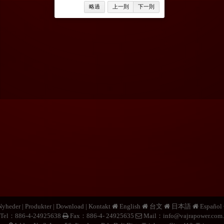
略過
上一則
下一則
Nyheder
|
Produkter
|
Download
|
Kontakt
English
台文
日本語
Español
Tel：886-4-24925638
Fax：886-4- 24925635
Mail：
info@vajrapower.com