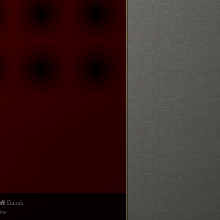
Dansk
.tw