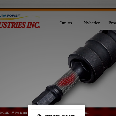
Om os
Nyheder
Pro
HOME
Produkter
BITS SÆT
DOBBELT ENDE BITS SÆT