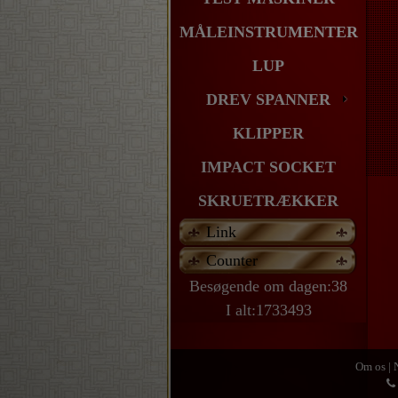
MÅLEINSTRUMENTER
LUP
DREV SPANNER
KLIPPER
IMPACT SOCKET
SKRUETRÆKKER
Link
Counter
Besøgende om dagen:38
I alt:1733493
Om os
|