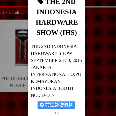
THE 2ND
rodukter
INDONESIA
 1 - 1 i alt 1
HARDWARE
SHOW (IHS)
THE 2ND INDONESIA
HARDWARE SHOW
SEPTEMBER 28-30, 2016
JAKARTA
INTERNATIONAL EXPO
PH2 DOBBELT ENDE
KEMAYORAN,
POWER BITS
INDONESIA BOOTH
NO.: D-D17
前往新增資料