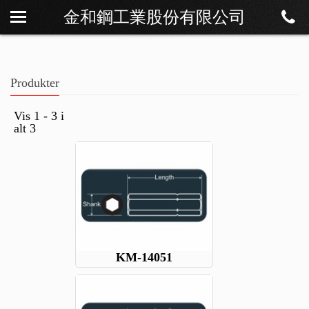
金和鋼工業股份有限公司
Om os
Nyheder
Produkter
Produkter
Download
Vis 1 - 3 i
alt 3
Kontakt
KM-14051