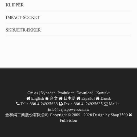
KLIPPER
IMPACT SOCKET
SKRUETRÆKKER
Om os
|
Nyheder
|
Produkter
|
Download
|
Kontakt
English
台文
日本語
Español
Dansk
Tel：886-4-24925638
Fax：886-4- 24925635
Mail：
info@vajrapower.com.tw
金和鋼工業股份有限公司 Copyright © 2009 - 2026 Design by
Shop3500
Fullvision