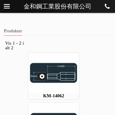
金和鋼工業股份有限公司
Om os
Nyheder
Produkter
Produkter
Download
Vis 1 - 2 i
alt 2
Kontakt
KM-14062