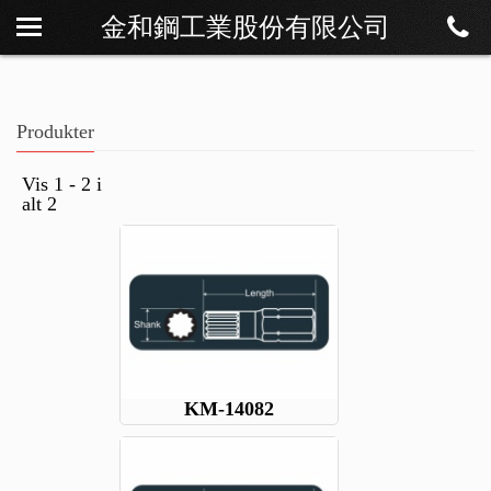
金和鋼工業股份有限公司
Om os
Nyheder
Produkter
Produkter
Download
Vis 1 - 2 i
alt 2
Kontakt
KM-14082