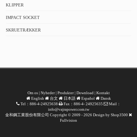
KLIPPER
IMPACT SOCKET
SKRUETRÆKKER
Om os
|
Nyheder
|
Produkter
|
Download
|
Kontakt
English
台文
日本語
Español
Dansk
Tel：886-4-24925638
Fax：886-4- 24925635
Mail：
info@vajrapower.com.tw
金和鋼工業股份有限公司 Copyright © 2009 - 2026 Design by
Shop3500
Fullvision