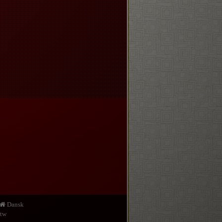
Dansk
.tw