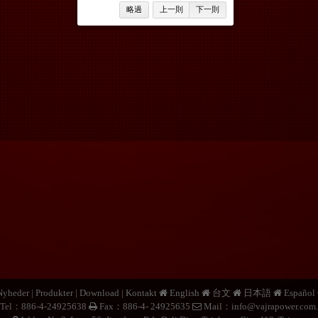
略過
上一則
下一則
Nyheder
|
Produkter
|
Download
|
Kontakt
English
台文
日本語
Español
Tel：886-4-24925638
Fax：886-4- 24925635
Mail：
info@vajrapower.com