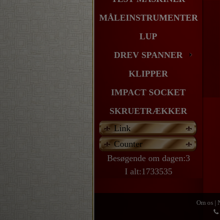
MÅLEINSTRUMENTER
LUP
DREV SPANNER
KLIPPER
IMPACT SOCKET
SKRUETRÆKKER
Link
Counter
Besøgende om dagen:3
I alt:1733535
Om os
|