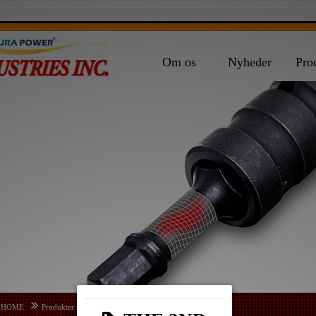
Om os
Nyheder
Pro
HOME
Produkter
INDSÆTTE BITS
SQ