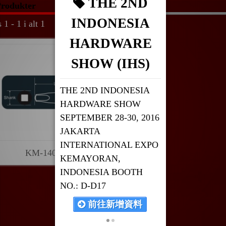
THE 2ND
rodukter
INDONESIA
 1 - 1 i alt 1
HARDWARE
SHOW (IHS)
THE 2ND INDONESIA
HARDWARE SHOW
SEPTEMBER 28-30, 2016
JAKARTA
INTERNATIONAL EXPO
KM-14072
KEMAYORAN,
INDONESIA BOOTH
NO.: D-D17
前往新增資料