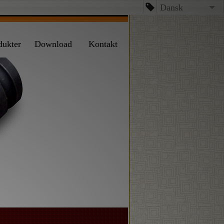
Dansk
English
dukter
Download
Kontakt
台文
日本語
Español
Dansk