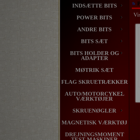
P
INDSÆTTE BITS
Vis
POWER BITS
ANDRE BITS
BITS SÆT
BITS HOLDER OG
ADAPTER
MØTRIK SÆT
FLAG SKRUETRÆKKER
AUTO/MOTORCYKEL
VÆRKTØJER
SKRUENØGLER
MAGNETISK VÆRKTØJ
DREJNINGSMOMENT
TEST MASKINER