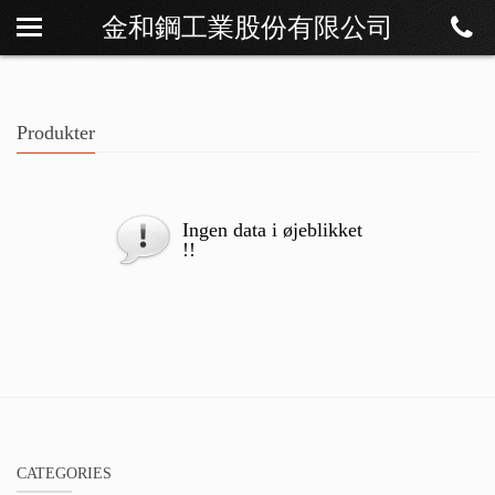
金和鋼工業股份有限公司
Om os
Nyheder
Produkter
Produkter
Download
Kontakt
Ingen data i øjeblikket
!!
CATEGORIES