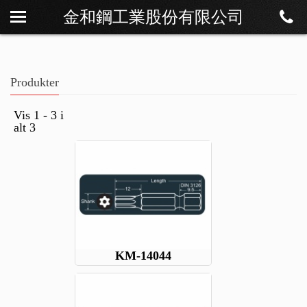
金和鋼工業股份有限公司
Om os
Nyheder
Produkter
Produkter
Download
Vis 1 - 3 i
alt 3
Kontakt
KM-14044