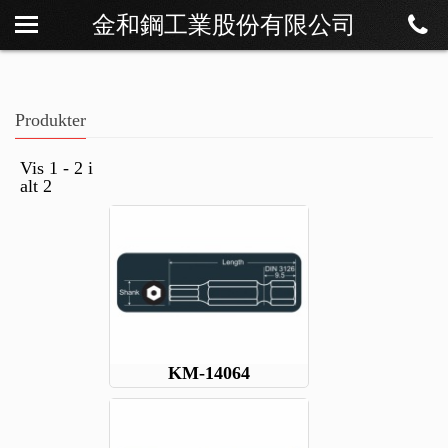
金和鋼工業股份有限公司
Om os
Nyheder
Produkter
Produkter
Download
Vis 1 - 2 i
alt 2
Kontakt
KM-14064