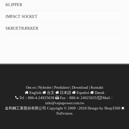
KLIPPER
IMPACT SOCKET
SKRUETRÆKKER
Om os
|
Nyheder
|
Produkter
|
Download
|
Kontakt
English
台文
日本語
Español
Dansk
Tel：886-4-24925638
Fax：886-4- 24925635
Mail：
info@vajrapower.com.tw
金和鋼工業股份有限公司 Copyright © 2009 - 2026 Design by
Shop3500
Fullvision