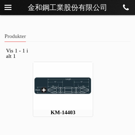
金和鋼工業股份有限公司
Om os
Nyheder
Produkter
Produkter
Download
Vis 1 - 1 i
alt 1
Kontakt
KM-14403