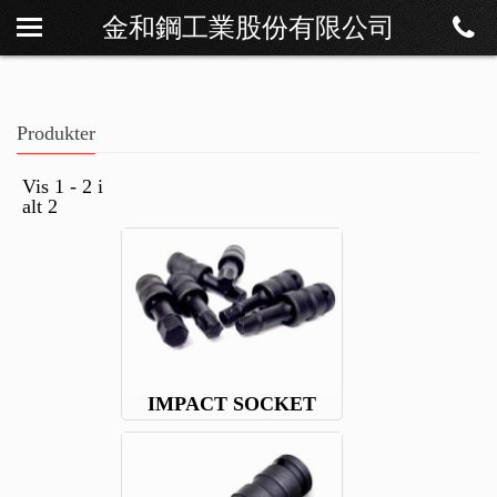
金和鋼工業股份有限公司
Om os
Nyheder
Produkter
Produkter
Download
Vis 1 - 2 i
alt 2
Kontakt
IMPACT SOCKET